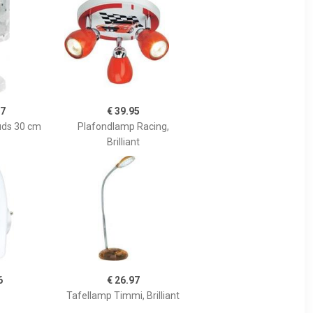
97
€ 39.95
uds 30 cm
Plafondlamp Racing,
Brilliant
6
€ 26.97
Tafellamp Timmi, Brilliant