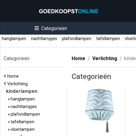
Categorieën
hanglampen
nachtlampjes
plafondlampen
tafellampen
vloer
Categorieën
Home
Verlichting
kind
Categorieën
Home
Verlichting
kinderlampen
hanglampen
nachtlampjes
plafondlampen
tafellampen
vloerlampen