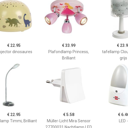
€ 22.95
€ 33.99
€ 23.
ojector dinosaures
Plafondlamp Princess,
tafellamp Clo
Brilliant
grijs
€ 22.95
€ 5.58
€ 6.4
lamp Timmi, Brilliant
Müller-Licht Mira Sensor
LED -
27700031 Nachtlamp LED