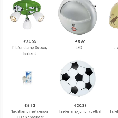
€ 34.03
€ 5.80
Plafondlamp Soccer,
LED -
pr
Brilliant
€ 5.50
€ 20.88
Nachtlamp met sensor
kinderlamp junior voetbal
Tafel
LED en draaibaar